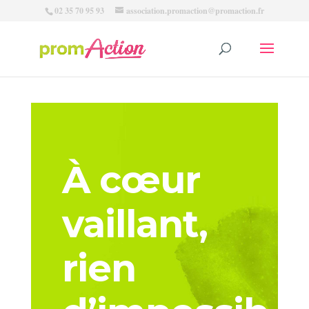
02 35 70 95 93
association.promaction@promaction.fr
À cœur
vaillant,
rien